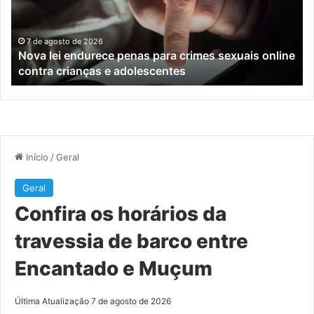
crimes
de
sexuais
ba
online
en
7 de agosto de 2026
Nova lei endurece penas para crimes sexuais online
contra
En
contra crianças e adolescentes
crianças
e
e
M
adolescentes