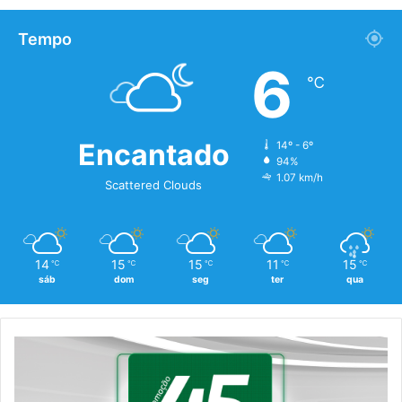
Tempo
6
℃
Encantado
14º - 6º
94%
1.07 km/h
Scattered Clouds
14
15
15
11
15
℃
℃
℃
℃
℃
sáb
dom
seg
ter
qua