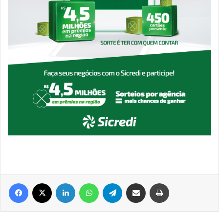
Facebook
X
Linkedin
WhatsApp
Telegram
Compartilhar via e-mail
Imprimir