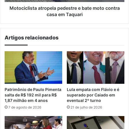
em
Taquari
Motociclista atropela pedestre e bate moto contra
casa em Taquari
Artigos relacionados
Patrimônio de Paulo Pimenta
Lula empata com Flávio e é
salta de R$ 192 mil para R$
superado por Caiado em
1,87 milhão em 4 anos
eventual 2º turno
7 de agosto de 2026
21 de julho de 2026