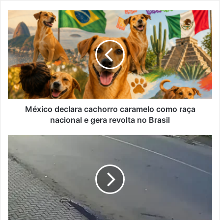
México
declara
cachorro
caramelo
como
raça
nacional
e
gera
revolta
México declara cachorro caramelo como raça
no
nacional e gera revolta no Brasil
Brasil
Motociclista
atropela
pedestre
e
bate
moto
contra
casa