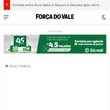
Estrada entre Roca Sales e Muçum é liberada após serviços de manutenção
Menu
Sw
Publicidade
Início
/
Política