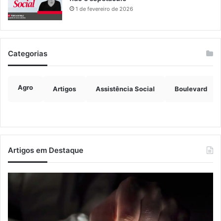
1 de fevereiro de 2026
Categorias
Agro
Artigos
Assistência Social
Boulevard
Artigos em Destaque
Nova
Co
lei
os
endurece
ho
penas
da
para
tr