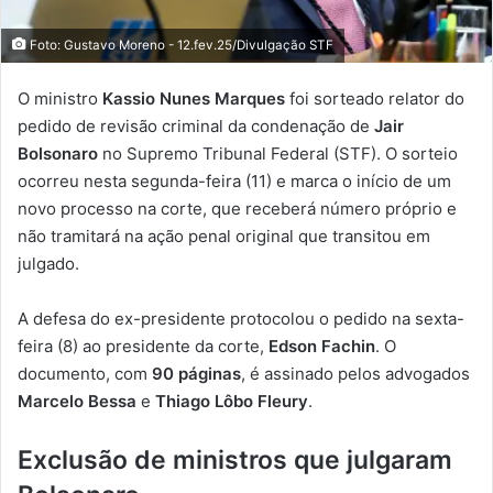
Foto: Gustavo Moreno - 12.fev.25/Divulgação STF
O ministro
Kassio Nunes Marques
foi sorteado relator do
pedido de revisão criminal da condenação de
Jair
Bolsonaro
no Supremo Tribunal Federal (STF). O sorteio
ocorreu nesta segunda-feira (11) e marca o início de um
novo processo na corte, que receberá número próprio e
não tramitará na ação penal original que transitou em
julgado.
A defesa do ex-presidente protocolou o pedido na sexta-
feira (8) ao presidente da corte,
Edson Fachin
. O
documento, com
90 páginas
, é assinado pelos advogados
Marcelo Bessa
e
Thiago Lôbo Fleury
.
Exclusão de ministros que julgaram