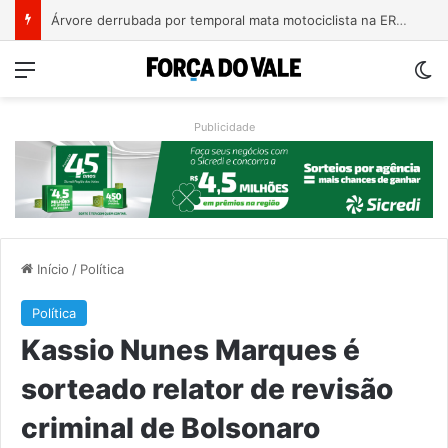
Bebê de um mês se engasga e é socorrido por bombeiros em Teutônia
Menu
Sw
Publicidade
Início
/
Política
Política
Kassio Nunes Marques é
sorteado relator de revisão
criminal de Bolsonaro