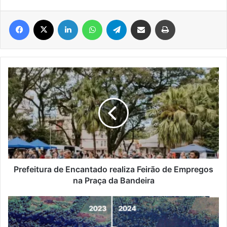
Facebook
X
Linkedin
WhatsApp
Telegram
Compartilhar via e-mail
Imprimir
Prefeitura
de
Encantado
realiza
Feirão
de
Empregos
na
Praça
da
Prefeitura de Encantado realiza Feirão de Empregos
Bandeira
na Praça da Bandeira
Encantado
e
Associação