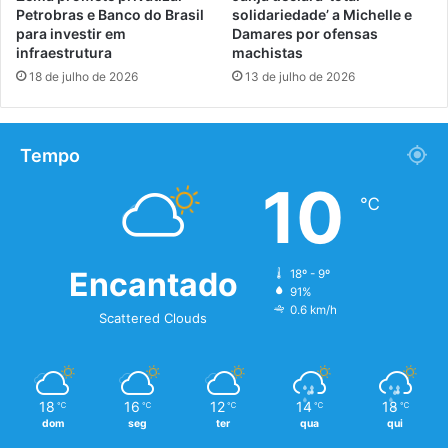
Petrobras e Banco do Brasil
solidariedade’ a Michelle e
para investir em
Damares por ofensas
infraestrutura
machistas
18 de julho de 2026
13 de julho de 2026
Tempo
10
℃
Encantado
18º - 9º
91%
0.6 km/h
Scattered Clouds
18
16
12
14
18
℃
℃
℃
℃
℃
dom
seg
ter
qua
qui