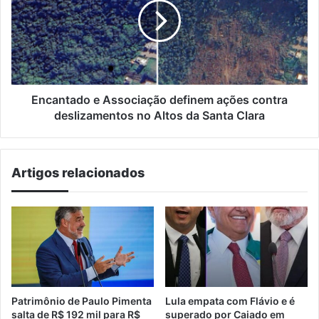
definem
ações
contra
deslizamentos
no
Altos
da
Encantado e Associação definem ações contra
Santa
deslizamentos no Altos da Santa Clara
Clara
Artigos relacionados
Patrimônio de Paulo Pimenta
Lula empata com Flávio e é
salta de R$ 192 mil para R$
superado por Caiado em